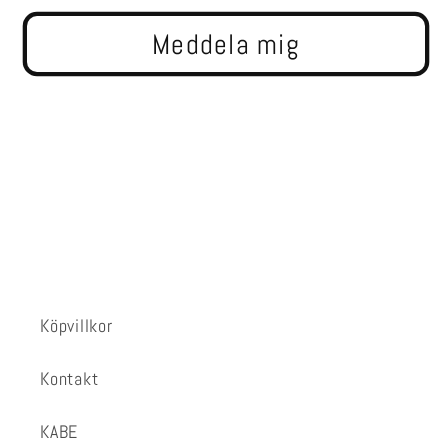
SVENSK
SVENSK
Meddela mig
TEXT
TEXT
Köpvillkor
Kontakt
KABE