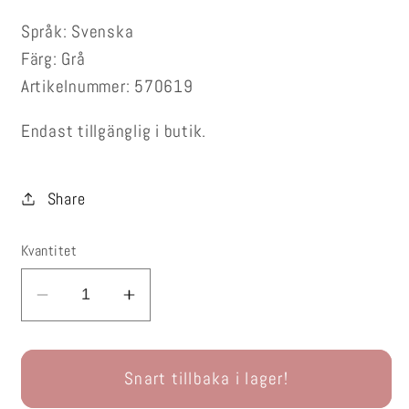
Språk: Svenska
Färg: Grå
Artikelnummer: 570619
Endast tillgänglig i butik.
Share
Kvantitet
Minska
Öka
kvantitet
kvantitet
för
för
KABE
KABE
Snart tillbaka i lager!
DRAGSKYDD
DRAGSKYDD